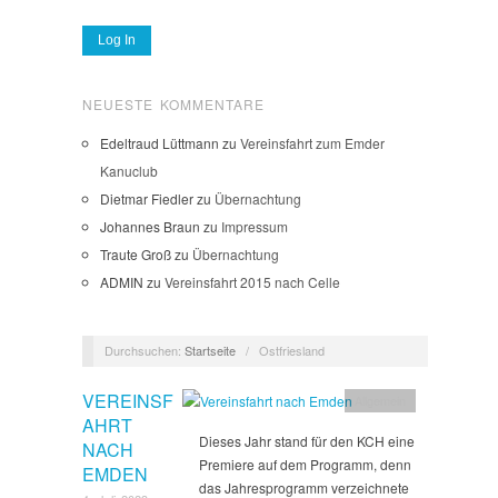
NEUESTE KOMMENTARE
Edeltraud Lüttmann
zu
Vereinsfahrt zum Emder
Kanuclub
Dietmar Fiedler
zu
Übernachtung
Johannes Braun
zu
Impressum
Traute Groß
zu
Übernachtung
ADMIN
zu
Vereinsfahrt 2015 nach Celle
Durchsuchen:
Startseite
/
Ostfriesland
VEREINSF
Allgemein
AHRT
Dieses Jahr stand für den KCH eine
NACH
Premiere auf dem Programm, denn
EMDEN
das Jahresprogramm verzeichnete