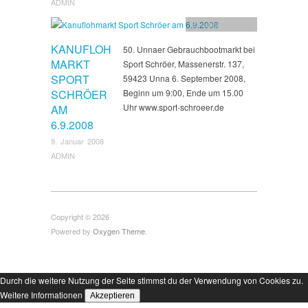
ADMIN
Sonstige Termine
KANUFLOH
50. Unnaer Gebrauchbootmarkt bei
MARKT
Sport Schröer, Massenerstr. 137,
SPORT
59423 Unna 6. September 2008,
SCHRÖER
Beginn um 9:00, Ende um 15.00
Uhr www.sport-schroeer.de
AM
6.9.2008
9. Januar 2008
ADMIN
Copyright © 2026
Powered by
Oxygen Theme
.
Durch die weitere Nutzung der Seite stimmst du der Verwendung von Cookies zu.
Weitere Informationen
Akzeptieren