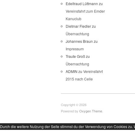
Edeltraud Lüttmann
zu
Vereinsfahrt zum Emder
Kanuclub
Dietmar Fiedler
zu
Übernachtung
Johannes Braun
zu
Impressum
Traute Groß
zu
Übernachtung
ADMIN
zu
Vereinsfahrt
2015 nach Celle
Copyright © 2026
Powered by
Oxygen Theme
.
Durch die weitere Nutzung der Seite stimmst du der Verwendung von Cookies zu.