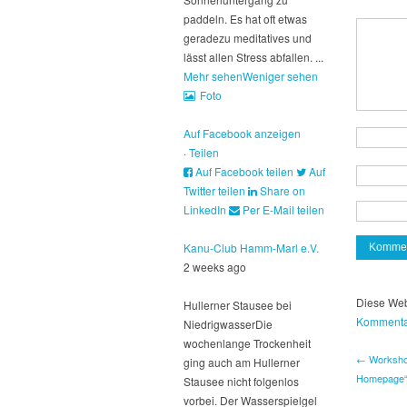
paddeln. Es hat oft etwas
geradezu meditatives und
lässt allen Stress abfallen.
...
Mehr sehen
Weniger sehen
Foto
Auf Facebook anzeigen
·
Teilen
Auf Facebook teilen
Auf
Twitter teilen
Share on
LinkedIn
Per E-Mail teilen
Kanu-Club Hamm-Marl e.V.
2 weeks ago
Diese Web
Hullerner Stausee bei
Kommentar
Niedrigwasser
Die
wochenlange Trockenheit
← Workshop
ging auch am Hullerner
Homepage
Stausee nicht folgenlos
vorbei. Der Wasserspielgel