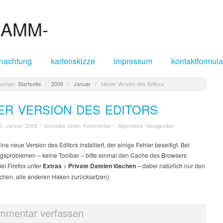
nachtung
kartenskizze
impressum
kontaktformula
uchen:
Startseite
/
2009
/
Januar
/
Neuer Version des Editors
ER VERSION DES EDITORS
0. Januar 2009
/
Schreibe einen Kommentar
/
Allgemeine Neuigkeiten
ine neue Version des Editors installiert, der einige Fehler beseitigt. Bei
ngsproblemen – keine Toolbar – bitte einmal den Cache des Browsers
ei Firefox unter
Extras
>
Private Dateien löschen
– dabei natürlich nur den
chen, alle anderen Haken zurücksetzen)
mmentar verfassen