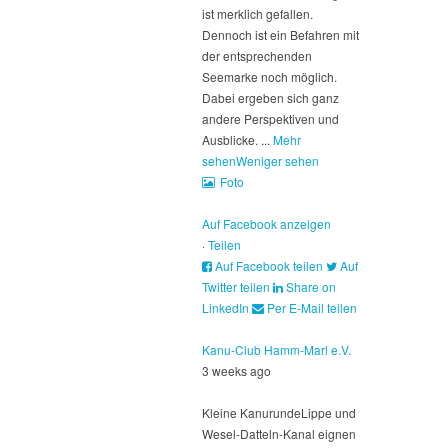
ist merklich gefallen.
Dennoch ist ein Befahren mit
der entsprechenden
Seemarke noch möglich.
Dabei ergeben sich ganz
andere Perspektiven und
Ausblicke.
...
Mehr
sehen
Weniger sehen
Foto
Auf Facebook anzeigen
·
Teilen
Auf Facebook teilen
Auf
Twitter teilen
Share on
LinkedIn
Per E-Mail teilen
Kanu-Club Hamm-Marl e.V.
3 weeks ago
Kleine Kanurunde
Lippe und
Wesel-Datteln-Kanal eignen