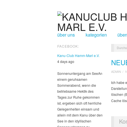
über uns
kategorien
über
FACEBOOK:
Durchs
Kanu-Club Hamm-Marl e.V.
NEU
4 days ago
ADMIN
/
1
Sonnenuntergang am See
An
einem geruhsamen
Ich habe e
Sommerabend, wenn die
Darstellu
betriebsame Hektik des
löschen (B
Tages zur Ruhe gekommen
Cache lös
ist, ergeben sich oft herrliche
Gelegenheiten einsam und
allein mit dem Kanu über den
Ko
See in den idyllischen
Sonnenuntergang zu