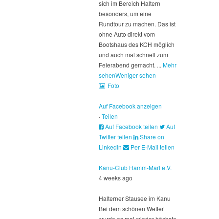
sich im Bereich Haltern
besonders, um eine
Rundtour zu machen. Das ist
ohne Auto direkt vom
Bootshaus des KCH möglich
und auch mal schnell zum
Feierabend gemacht.
...
Mehr
sehen
Weniger sehen
Foto
Auf Facebook anzeigen
·
Teilen
Auf Facebook teilen
Auf
Twitter teilen
Share on
LinkedIn
Per E-Mail teilen
Kanu-Club Hamm-Marl e.V.
4 weeks ago
Halterner Stausee im Kanu
Bei dem schönen Wetter
wurde es mal wieder höchste