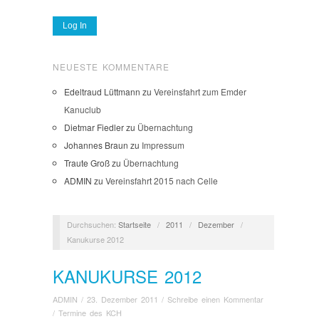
NEUESTE KOMMENTARE
Edeltraud Lüttmann
zu
Vereinsfahrt zum Emder
Kanuclub
Dietmar Fiedler
zu
Übernachtung
Johannes Braun
zu
Impressum
Traute Groß
zu
Übernachtung
ADMIN
zu
Vereinsfahrt 2015 nach Celle
Durchsuchen:
Startseite
/
2011
/
Dezember
/
Kanukurse 2012
KANUKURSE 2012
ADMIN
/
23. Dezember 2011
/
Schreibe einen Kommentar
/
Termine des KCH