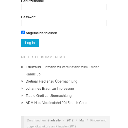
Benutzername
Passwort
Angemeldet bleiben
NEUESTE KOMMENTARE
Edeltraud Lüttmann
zu
Vereinsfahrt zum Emder
Kanuclub
Dietmar Fiedler
zu
Übernachtung
Johannes Braun
zu
Impressum
Traute Groß
zu
Übernachtung
ADMIN
zu
Vereinsfahrt 2015 nach Celle
Durchsuchen:
Startseite
/
2012
/
Mai
/
Kinder- und
Jugendkanukurs an Pfingsten 2012