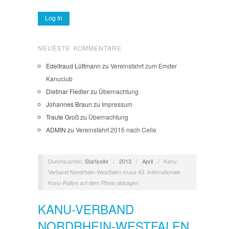
NEUESTE KOMMENTARE
Edeltraud Lüttmann
zu
Vereinsfahrt zum Emder
Kanuclub
Dietmar Fiedler
zu
Übernachtung
Johannes Braun
zu
Impressum
Traute Groß
zu
Übernachtung
ADMIN
zu
Vereinsfahrt 2015 nach Celle
Durchsuchen:
Startseite
/
2013
/
April
/
Kanu-
Verband Nordrhein-Westfalen muss 43. Internationale
Kanu-Rallye auf dem Rhein absagen
KANU-VERBAND
NORDRHEIN-WESTFALEN