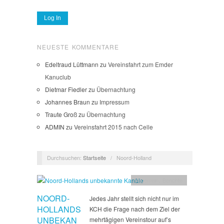
NEUESTE KOMMENTARE
Edeltraud Lüttmann
zu
Vereinsfahrt zum Emder
Kanuclub
Dietmar Fiedler
zu
Übernachtung
Johannes Braun
zu
Impressum
Traute Groß
zu
Übernachtung
ADMIN
zu
Vereinsfahrt 2015 nach Celle
Durchsuchen:
Startseite
/
Noord-Holland
Allgemein
,
Berichte
NOORD-
Jedes Jahr stellt sich nicht nur im
HOLLANDS
KCH die Frage nach dem Ziel der
UNBEKAN
mehrtägigen Vereinstour auf’s