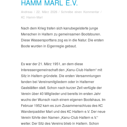
HAMM MARL E.V.
Andreas
/
22. März 2026
/
Schreibe einen Kommentar
/
KC Hamm-Marl
Nach dem Krieg trafen sich kanubegeisterte junge
Menschen in Haltern zu gemeinsamen Bootstouren.
Diese Wassersportfans zog es in die Natur. Die ersten
Boote wurden in Eigenregie gebaut.
Es war der 21. März 1951, an dem diese
Interessengemeinschaft den „Kanu-Club Haltern“ mit
Sitz in Haltern gründete. Die ersten Versammlungen
fanden bei Vereinsmitgliedern oder in Halterner
Gaststätten statt. Schon nach kurzer Zeit verfügte der
Verein über 40 Mitglieder und bereits im ersten Jahr
wuchs der Wunsch nach einem eigenen Bootshaus. Im
Februar 1952 kam es zum Zusammenschluss des KC
Wanderpaddler Marl und des KC Haltern e.V. Der neue
Verein führte den Namen „Kanu-Club Haltern e.V.“
weiter. Der Sitz des Vereins blieb in Haltern. Schon