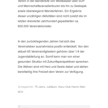
Verein in der Bandbreite von Wildwasser über SUP
und Mannschaftscanadiertouren bis hin zu Seekajak
sowie überwiegend Wanderfahren. Ein Ergebnis
dieser unzähligen Aktivitäten sind nicht zuletzt die im
letzten dreiviertel Jahrhundert gepaddelten ca.
600.000 Vereinskilometer.
In den zurückliegenden Jahren hat sich das
Vereinsleben ausnahmslos positiv entwickelt. Von den
aktuell 65 Vereinsmitgliedern gehören über 1/4 der
Jugendabteilung an. Somit kann man von einer
gesunden Struktur mit Zukunftsperspektiven sprechen.
Die Aktiven sind mit Herz und Seele dabei und stellen
bereitwillig ihre Freizeit dem Verein zur Verfügung.
Schlagwörter:
75 Jahre
,
Jubiläum
,
Kanu-Club Hamm-Marl
,
KCH