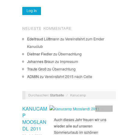
NEUESTE KOMMENTARE
Edeltraud Lüttmann
zu
Vereinsfahrt zum Emder
Kanuclub
Dietmar Fiedler
zu
Übernachtung
Johannes Braun
zu
Impressum
Traute Groß
zu
Übernachtung
ADMIN
zu
Vereinsfahrt 2015 nach Celle
Durchsuchen:
Startseite
/
Kanucamp
KANUCAM
Berichte
P
Auch dieses Jahr freuen wir uns
MOOSLAN
wieder alle auf unseren
DL 2011
Sommerurlaub im schönen