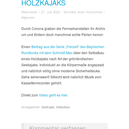
HOLZKAJAKS
Webmaster
/
27. Juli 2020
/
Schreibe einen Kommentar
/
Allgemein
Durch Corona graben die Fernsehanstalten ihr Archiv
um und fördern doch manchmal echte Perlen hervor:
Einen
Beitrag aus der Serie „Freizeit“ des Bayrischen
Rundfunks mit dem Schmidt Max
über den Selbstbau
eines Holzkajaks nach Art der grönländischen
Seekajaks. Individuell an die Körpermaße angepasst
und natürlich völlig ohne moderne Sicherheitsluke.
Sehe sehenswert! Stilecht wird natürlich Musik vom
Kassettenrecorder gehört.
Direkt zum
Video geht es hier
.
Schlagwörter:
Seekajak
,
Selbstbau
Kommentar verfassen